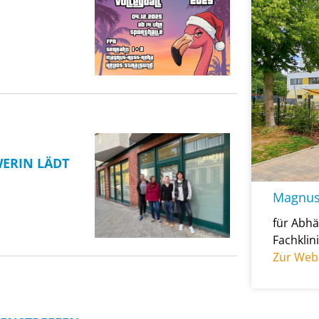
WERIN LÄDT
Magnus
für Abhä
Fachklin
Zur Web