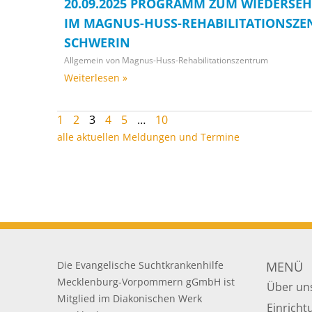
20.09.2025 PROGRAMM ZUM WIEDERSE
IM MAGNUS-HUSS-REHABILITATIONSZE
SCHWERIN
Allgemein
von
Magnus-Huss-Rehabilitationszentrum
Weiterlesen »
1
2
3
4
5
…
10
alle aktuellen Meldungen und Termine
Die Evangelische Suchtkrankenhilfe
MENÜ
Mecklenburg-Vorpommern gGmbH ist
Über un
Mitglied im Diakonischen Werk
Einrich