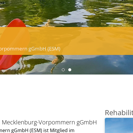
g-Vorpommern gGmbH (ESM)
Rehabili
ilfe Mecklenburg-Vorpommern gGmbH
ern gGmbH (ESM) ist Mitglied im