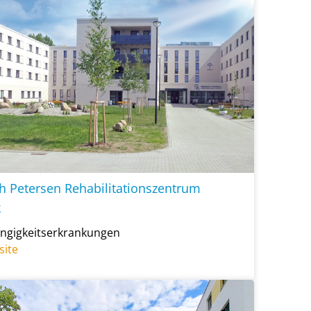
ch Petersen Rehabilitationszentrum
k
ängigkeitserkrankungen
site