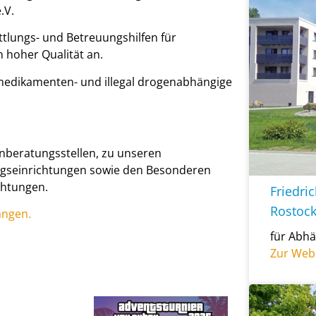
.V.
ttlungs- und Betreuungshilfen für
 hoher Qualität an.
edikamenten- und illegal drogenabhängige
nberatungsstellen, zu unseren
ngseinrichtungen sowie den Besonderen
htungen.
Friedri
Rostoc
angen.
für Abh
Zur Web