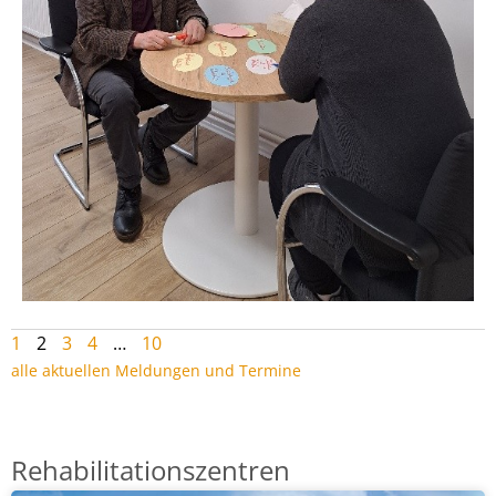
1
2
3
4
…
10
alle aktuellen Meldungen und Termine
Rehabilitationszentren